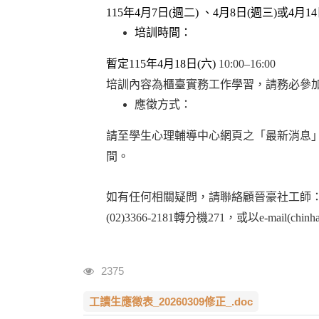
115
年4月7日(週二) 、4月8日(週三)或4月
培訓時間：
暫定115年4月18日(六)
10:00–16:00
培訓內容為櫃臺實務工作學習，請務必參
應徵方式：
請至學生心理輔導中心網頁之「最新消息」，下
間。
如有任何相關疑問，請聯絡顧晉豪社工師
(02)3366-2181
轉分機271，或以e-mail(chinha
瀏覽人次
2375
工讀生應徵表_20260309修正_.doc