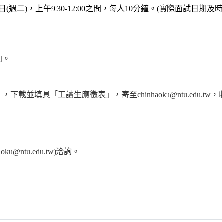
14日(週二)，上午9:30-12:00之間，每人10分鐘。(實際面試日期
加。
載並填具「工讀生應徵表」，寄至chinhaoku@ntu.edu.
：
oku@ntu.edu.tw)洽詢。