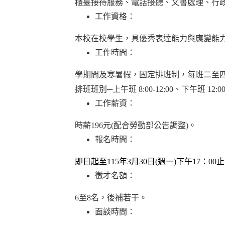
櫃臺接待服務、電話接聽、文書處理、行
工作資格：
本校在校學生，具優秀表達能力與應變能
工作時間：
學期間及寒暑假，固定排班制，每班二至四
排班班別─上午班 8:00-12:00、下午班 12:00-15
工作薪資：
時薪196元(配合勞動部公告調整)。
報名時間：
即日起至115年3月30日(週一)下午17：0
徵才名額：
6
至8名，後補若干。
面談時間：