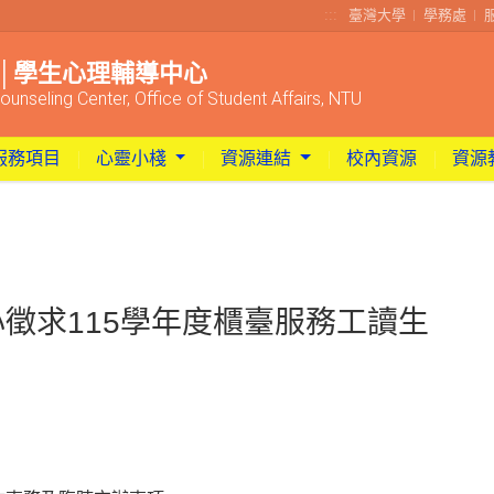
:::
臺灣大學
學務處
│學生心理輔導中心
ounseling Center, Office of Student Affairs, NTU
服務項目
心靈小棧
資源連結
校內資源
資源
徵求115學年度櫃臺服務工讀生